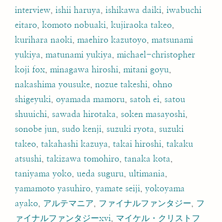
interview
,
ishii haruya
,
ishikawa daiki
,
iwabuchi
eitaro
,
komoto nobuaki
,
kujiraoka takeo
,
kurihara naoki
,
maehiro kazutoyo
,
matsunami
yukiya
,
matunami yukiya
,
michael-christopher
koji fox
,
minagawa hiroshi
,
mitani goyu
,
nakashima yousuke
,
nozue takeshi
,
ohno
shigeyuki
,
oyamada mamoru
,
satoh ei
,
satou
shuuichi
,
sawada hirotaka
,
soken masayoshi
,
sonobe jun
,
sudo kenji
,
suzuki ryota
,
suzuki
takeo
,
takahashi kazuya
,
takai hiroshi
,
takaku
atsushi
,
takizawa tomohiro
,
tanaka kota
,
taniyama yoko
,
ueda suguru
,
ultimania
,
yamamoto yasuhiro
,
yamate seiji
,
yokoyama
ayako
,
アルテマニア
,
ファイナルファンタジー
,
フ
ァイナルファンタジーxvi
,
マイケル・クリストフ