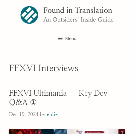
Skip
Found in Translation
to
content
An Outsiders' Inside Guide
Menu
FFXVI Interviews
FFXVI Ultimania – Key Dev
Q&A ①
Dec 19, 2024
by
eulie