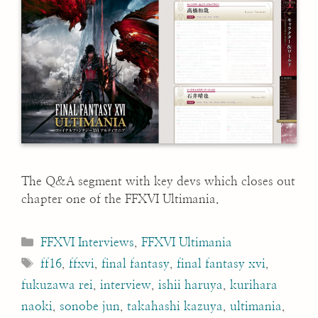
The Q&A segment with key devs which closes out
chapter one of the FFXVI Ultimania.
Categories
FFXVI Interviews
,
FFXVI Ultimania
Tags
ff16
,
ffxvi
,
final fantasy
,
final fantasy xvi
,
fukuzawa rei
,
interview
,
ishii haruya
,
kurihara
naoki
,
sonobe jun
,
takahashi kazuya
,
ultimania
,