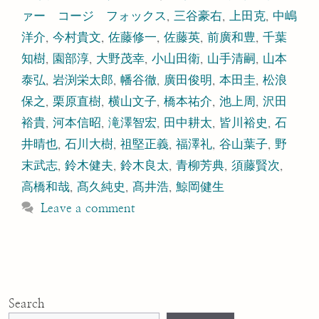
ァー コージ フォックス
,
三谷豪右
,
上田克
,
中嶋
洋介
,
今村貴文
,
佐藤修一
,
佐藤英
,
前廣和豊
,
千葉
知樹
,
園部淳
,
大野茂幸
,
小山田衛
,
山手清嗣
,
山本
泰弘
,
岩渕栄太郎
,
幡谷徹
,
廣田俊明
,
本田圭
,
松浪
保之
,
栗原直樹
,
横山文子
,
橋本祐介
,
池上周
,
沢田
裕貴
,
河本信昭
,
滝澤智宏
,
田中耕太
,
皆川裕史
,
石
井晴也
,
石川大樹
,
祖堅正義
,
福澤礼
,
谷山葉子
,
野
末武志
,
鈴木健夫
,
鈴木良太
,
青柳芳典
,
須藤賢次
,
高橋和哉
,
髙久純史
,
髙井浩
,
鯨岡健生
Leave a comment
Search