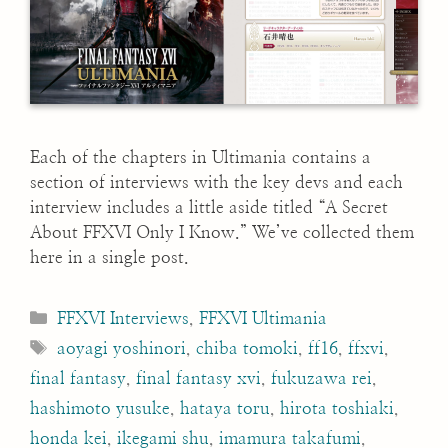
Each of the chapters in Ultimania contains a
section of interviews with the key devs and each
interview includes a little aside titled “A Secret
About FFXVI Only I Know.” We’ve collected them
here in a single post.
Categories
FFXVI Interviews
,
FFXVI Ultimania
Tags
aoyagi yoshinori
,
chiba tomoki
,
ff16
,
ffxvi
,
final fantasy
,
final fantasy xvi
,
fukuzawa rei
,
hashimoto yusuke
,
hataya toru
,
hirota toshiaki
,
honda kei
,
ikegami shu
,
imamura takafumi
,