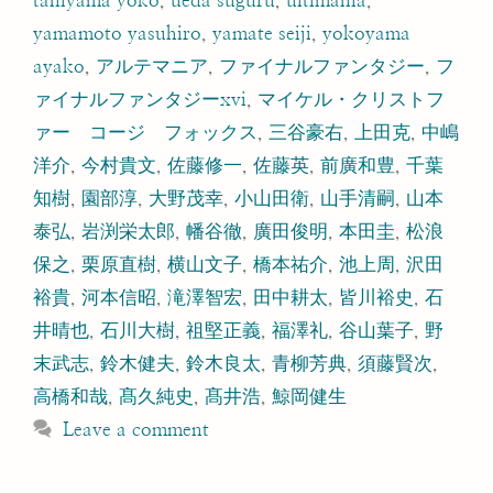
taniyama yoko
,
ueda suguru
,
ultimania
,
yamamoto yasuhiro
,
yamate seiji
,
yokoyama
ayako
,
アルテマニア
,
ファイナルファンタジー
,
フ
ァイナルファンタジーxvi
,
マイケル・クリストフ
ァー コージ フォックス
,
三谷豪右
,
上田克
,
中嶋
洋介
,
今村貴文
,
佐藤修一
,
佐藤英
,
前廣和豊
,
千葉
知樹
,
園部淳
,
大野茂幸
,
小山田衛
,
山手清嗣
,
山本
泰弘
,
岩渕栄太郎
,
幡谷徹
,
廣田俊明
,
本田圭
,
松浪
保之
,
栗原直樹
,
横山文子
,
橋本祐介
,
池上周
,
沢田
裕貴
,
河本信昭
,
滝澤智宏
,
田中耕太
,
皆川裕史
,
石
井晴也
,
石川大樹
,
祖堅正義
,
福澤礼
,
谷山葉子
,
野
末武志
,
鈴木健夫
,
鈴木良太
,
青柳芳典
,
須藤賢次
,
高橋和哉
,
髙久純史
,
髙井浩
,
鯨岡健生
Leave a comment