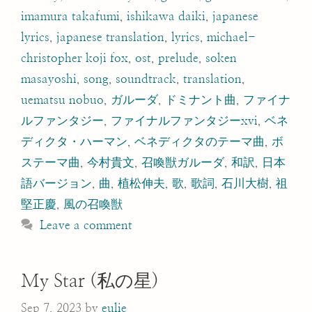
imamura takafumi
,
ishikawa daiki
,
japanese
lyrics
,
japanese translation
,
lyrics
,
michael-
christopher koji fox
,
ost
,
prelude
,
soken
masayoshi
,
song
,
soundtrack
,
translation
,
uematsu nobuo
,
ガルーダ
,
ドミナント曲
,
ファイナ
ルファンタジー
,
ファイナルファンタジーxvi
,
ベネ
ディクタ・ハーマン
,
ベネディクタのテーマ曲
,
ボ
ステーマ曲
,
今村貴文
,
召喚獣ガルーダ
,
和訳
,
日本
語バージョン
,
曲
,
植松伸夫
,
歌
,
歌詞
,
石川大樹
,
祖
堅正慶
,
風の召喚獣
Leave a comment
My Star (私の星)
Sep 7, 2023
by
eulie