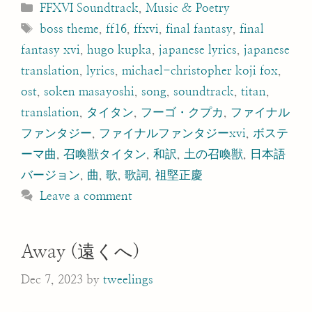
Categories
FFXVI Soundtrack
,
Music & Poetry
Tags
boss theme
,
ff16
,
ffxvi
,
final fantasy
,
final
fantasy xvi
,
hugo kupka
,
japanese lyrics
,
japanese
translation
,
lyrics
,
michael-christopher koji fox
,
ost
,
soken masayoshi
,
song
,
soundtrack
,
titan
,
translation
,
タイタン
,
フーゴ・クプカ
,
ファイナル
ファンタジー
,
ファイナルファンタジーxvi
,
ボステ
ーマ曲
,
召喚獣タイタン
,
和訳
,
土の召喚獣
,
日本語
バージョン
,
曲
,
歌
,
歌詞
,
祖堅正慶
Leave a comment
Away (遠くへ)
Dec 7, 2023
by
tweelings