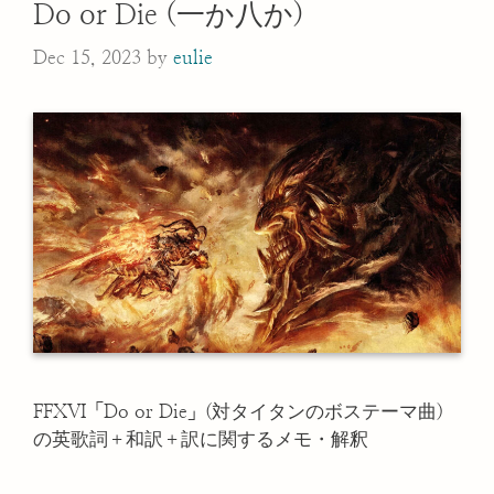
Do or Die (一か八か)
Dec 15, 2023
by
eulie
FFXVI「Do or Die」(対タイタンのボステーマ曲)
の英歌詞＋和訳＋訳に関するメモ・解釈