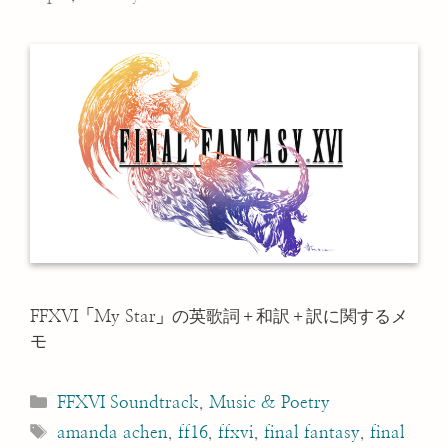
FFXVI「My Star」の英歌詞＋和訳＋訳に関するメ
モ
Categories
FFXVI Soundtrack
,
Music & Poetry
Tags
amanda achen
,
ff16
,
ffxvi
,
final fantasy
,
final