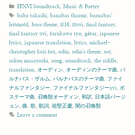
Categories
FFXVI Soundtrack
,
Music & Poetry
Tags
baba takashi
,
banabas tharmr
,
barnabas'
leitmotif
,
boss theme
,
ff16
,
ffxvi
,
final fantasy
,
final fantasy xvi
,
furukawa ryo
,
gátur
,
japanese
lyrics
,
japanese translation
,
lyrics
,
michael-
christopher koji fox
,
odin
,
odin's theme
,
ost
,
soken masayoshi
,
song
,
soundtrack
,
the riddle
,
translation
,
オーディン
,
オーディンのテーマ曲
,
バ
ルナバス・ザルム
,
バルナバスのテーマ曲
,
ファイ
ナルファンタジー
,
ファイナルファンタジーxvi
,
ボ
ステーマ曲
,
召喚獣オーディン
,
和訳
,
日本語バージ
ョン
,
曲
,
歌
,
歌詞
,
祖堅正慶
,
闇の召喚獣
Leave a comment