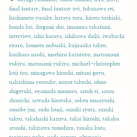
final fantasy
,
final fantasy xvi
,
fukuzawa rei
,
hashimoto yusuke
,
hataya toru
,
hirota toshiaki
,
honda kei
,
ikegami shu
,
imamura takafumi
,
interview
,
ishii haruya
,
ishikawa daiki
,
iwabuchi
eitaro
,
komoto nobuaki
,
kujiraoka takeo
,
kurihara naoki
,
maehiro kazutoyo
,
matsunami
yukiya
,
matunami yukiya
,
michael-christopher
koji fox
,
minagawa hiroshi
,
mitani goyu
,
nakashima yousuke
,
nozue takeshi
,
ohno
shigeyuki
,
oyamada mamoru
,
satoh ei
,
satou
shuuichi
,
sawada hirotaka
,
soken masayoshi
,
sonobe jun
,
sudo kenji
,
suzuki ryota
,
suzuki
takeo
,
takahashi kazuya
,
takai hiroshi
,
takaku
atsushi
,
takizawa tomohiro
,
tanaka kota
,