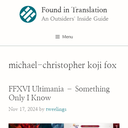
Skip
Found in Translation
to
content
An Outsiders' Inside Guide
Menu
michael-christopher koji fox
FFXVI Ultimania – Something
Only I Know
Nov 17, 2024
by
tweelings