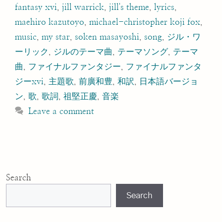
fantasy xvi
,
jill warrick
,
jill's theme
,
lyrics
,
maehiro kazutoyo
,
michael-christopher koji fox
,
music
,
my star
,
soken masayoshi
,
song
,
ジル・ワ
ーリック
,
ジルのテーマ曲
,
テーマソング
,
テーマ
曲
,
ファイナルファンタジー
,
ファイナルファンタ
ジーxvi
,
主題歌
,
前廣和豊
,
和訳
,
日本語バージョ
ン
,
歌
,
歌詞
,
祖堅正慶
,
音楽
Leave a comment
Search
Search