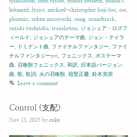
translation
,
john taylor
,
joshua rosfield
,
joshua's
leitmotif
,
lyrics
,
michael-christopher koji fox
,
ost
,
phoenix
,
soken masayoshi
,
song
,
soundtrack
,
suzuki yoshitaka
,
translation
,
ジョシュア・ロズフ
ィールド
,
ジョシュアのテーマ曲
,
ジョン・テイラ
ー
,
ドミナント曲
,
ファイナルファンタジー
,
ファイ
ナルファンタジーxvi
,
フェニックス
,
ボステーマ
曲
,
召喚獣フェニックス
,
和訳
,
日本語バージョン
,
曲
,
歌
,
歌詞
,
火の召喚獣
,
祖堅正慶
,
鈴木克崇
Leave a comment
Control (支配)
Nov 13, 2023
by
eulie