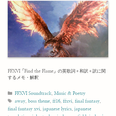
FFXVI「Find the Flame」の英歌詞＋和訳＋訳に関
するメモ・解釈
Categories
FFXVI Soundtrack
,
Music & Poetry
Tags
away
,
boss theme
,
ff16
,
ffxvi
,
final fantasy
,
final fantasy xvi
,
japanese lyrics
,
japanese