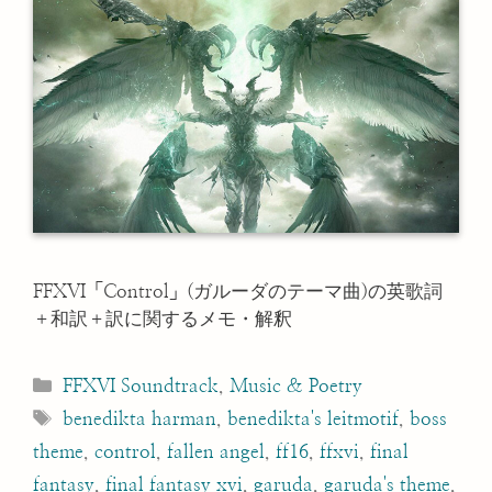
FFXVI「Control」(ガルーダのテーマ曲)の英歌詞
＋和訳＋訳に関するメモ・解釈
Categories
FFXVI Soundtrack
,
Music & Poetry
Tags
benedikta harman
,
benedikta's leitmotif
,
boss
theme
,
control
,
fallen angel
,
ff16
,
ffxvi
,
final
fantasy
,
final fantasy xvi
,
garuda
,
garuda's theme
,