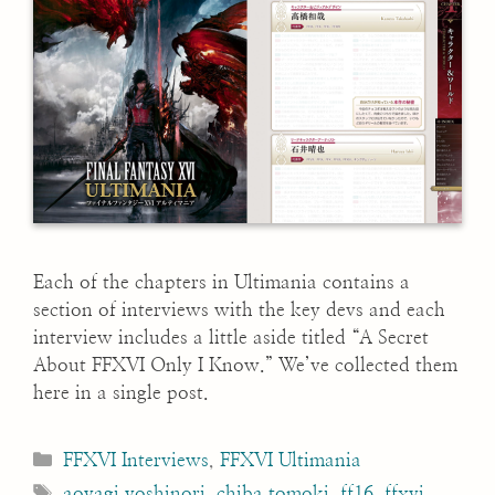
Each of the chapters in Ultimania contains a
section of interviews with the key devs and each
interview includes a little aside titled “A Secret
About FFXVI Only I Know.” We’ve collected them
here in a single post.
Categories
FFXVI Interviews
,
FFXVI Ultimania
Tags
aoyagi yoshinori
,
chiba tomoki
,
ff16
,
ffxvi
,