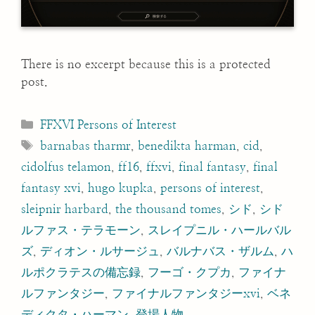
There is no excerpt because this is a protected
post.
Categories
FFXVI Persons of Interest
Tags
barnabas tharmr
,
benedikta harman
,
cid
,
cidolfus telamon
,
ff16
,
ffxvi
,
final fantasy
,
final
fantasy xvi
,
hugo kupka
,
persons of interest
,
sleipnir harbard
,
the thousand tomes
,
シド
,
シド
ルファス・テラモーン
,
スレイプニル・ハールバル
ズ
,
ディオン・ルサージュ
,
バルナバス・ザルム
,
ハ
ルポクラテスの備忘録
,
フーゴ・クプカ
,
ファイナ
ルファンタジー
,
ファイナルファンタジーxvi
,
ベネ
ディクタ・ハーマン
,
登場人物