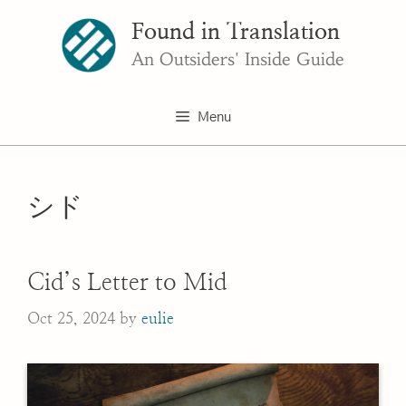
Skip
Found in Translation
to
content
An Outsiders' Inside Guide
Menu
シド
Cid’s Letter to Mid
Oct 25, 2024
by
eulie