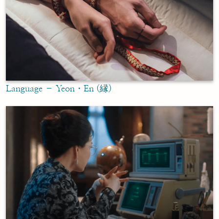
Language – Yeon・En (縁)