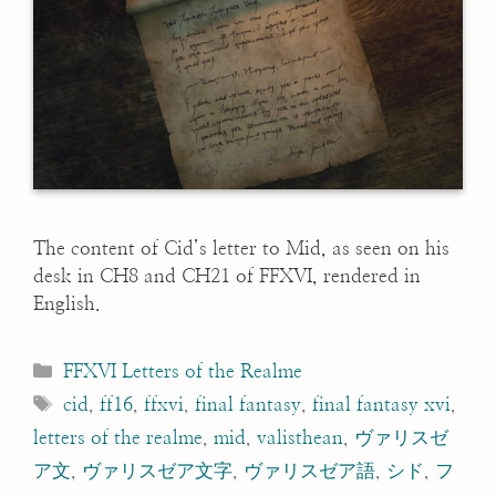
The content of Cid’s letter to Mid, as seen on his
desk in CH8 and CH21 of FFXVI, rendered in
English.
Categories
FFXVI Letters of the Realme
Tags
cid
,
ff16
,
ffxvi
,
final fantasy
,
final fantasy xvi
,
letters of the realme
,
mid
,
valisthean
,
ヴァリスゼ
ア文
,
ヴァリスゼア文字
,
ヴァリスゼア語
,
シド
,
フ