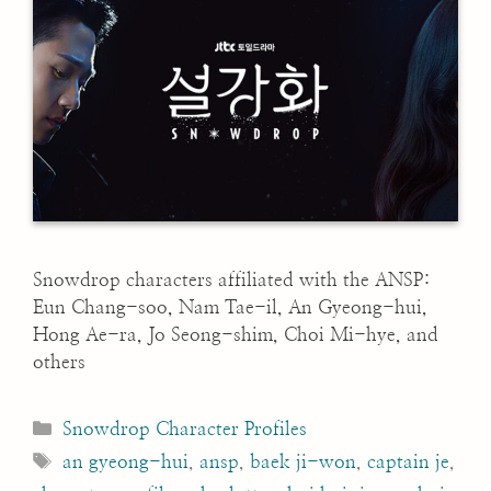
Snowdrop characters affiliated with the ANSP:
Eun Chang-soo, Nam Tae-il, An Gyeong-hui,
Hong Ae-ra, Jo Seong-shim, Choi Mi-hye, and
others
Categories
Snowdrop Character Profiles
Tags
an gyeong-hui
,
ansp
,
baek ji-won
,
captain je
,