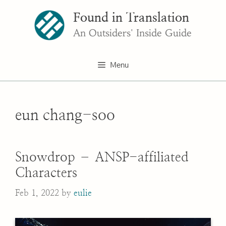
Skip
Found in Translation
to
content
An Outsiders' Inside Guide
Menu
eun chang-soo
Snowdrop – ANSP-affiliated
Characters
Feb 1, 2022
by
eulie