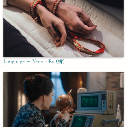
Language – Yeon・En (縁)