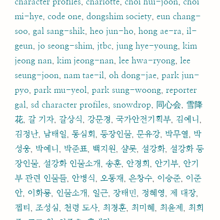
character profiles
,
charlotte
,
choi hui-joon
,
choi
mi-hye
,
code one
,
dongshim society
,
eun chang-
soo
,
gal sang-shik
,
heo jun-ho
,
hong ae-ra
,
il-
geun
,
jo seong-shim
,
jtbc
,
jung hye-young
,
kim
jeong nan
,
kim jeong-nan
,
lee hwa-ryong
,
lee
seung-joon
,
nam tae-il
,
oh dong-jae
,
park jun-
pyo
,
park mu-yeol
,
park sung-woong
,
reporter
gal
,
sd character profiles
,
snowdrop
,
同心会
,
雪降
花
,
갈 기자
,
갈상식
,
강문경
,
국가안전기획부
,
김예니
,
김정난
,
남태일
,
동심회
,
등장인물
,
문유강
,
박무열
,
박
성웅
,
박예니
,
박준표
,
백지원
,
샬롯
,
설강화
,
설강화 등
장인물
,
설강화 인물소개
,
송훈
,
안경희
,
안기부
,
안기
부 관련 인물들
,
안병식
,
오동재
,
은창수
,
이승준
,
이준
안
,
이화룡
,
인물소개
,
일근
,
장태민
,
정혜영
,
제 대장
,
젭티
,
조성심
,
천령 도사
,
최경훈
,
최미혜
,
최윤제
,
최희