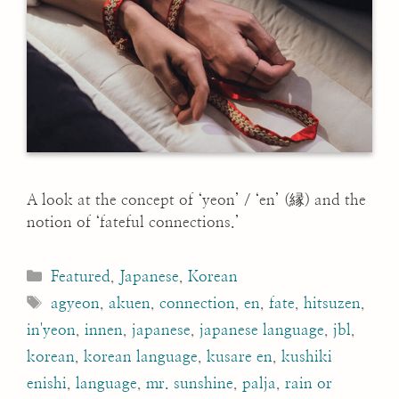
A look at the concept of ‘yeon’ / ‘en’ (縁) and the
notion of ‘fateful connections.’
Categories
Featured
,
Japanese
,
Korean
Tags
agyeon
,
akuen
,
connection
,
en
,
fate
,
hitsuzen
,
in'yeon
,
innen
,
japanese
,
japanese language
,
jbl
,
korean
,
korean language
,
kusare en
,
kushiki
enishi
,
language
,
mr. sunshine
,
palja
,
rain or