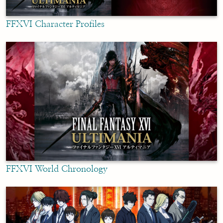
FFXVI Character Profiles
FFXVI World Chronology