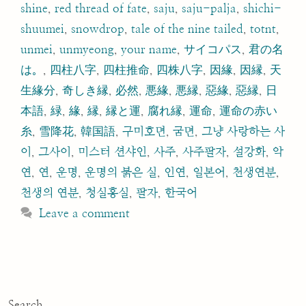
shine
,
red thread of fate
,
saju
,
saju-palja
,
shichi-
shuumei
,
snowdrop
,
tale of the nine tailed
,
totnt
,
unmei
,
unmyeong
,
your name
,
サイコパス
,
君の名
は。
,
四柱八字
,
四柱推命
,
四株八字
,
因緣
,
因縁
,
天
生緣分
,
奇しき縁
,
必然
,
悪緣
,
悪縁
,
惡緣
,
惡縁
,
日
本語
,
緑
,
緣
,
縁
,
縁と運
,
腐れ縁
,
運命
,
運命の赤い
糸
,
雪降花
,
韓国語
,
구미호뎐
,
굼뎐
,
그냥 사랑하는 사
이
,
그사이
,
미스터 션샤인
,
사주
,
사주팔자
,
설강화
,
악
연
,
연
,
운명
,
운명의 붉은 실
,
인연
,
일본어
,
천생연분
,
천생의 연분
,
청실홍실
,
팔자
,
한국어
Leave a comment
Search