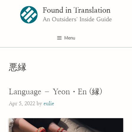
Skip
Found in Translation
to
content
An Outsiders' Inside Guide
Menu
悪縁
Language – Yeon・En (縁)
Apr 5, 2022
by
eulie