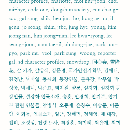
character profiles
,
charlotte
,
choi hui-joon
,
choi
mi-hye
,
code one
,
dongshim society
,
eun chang-
soo
,
gal sang-shik
,
heo jun-ho
,
hong ae-ra
,
il-
geun
,
jo seong-shim
,
jtbc
,
jung hye-young
,
kim
jeong nan
,
kim jeong-nan
,
lee hwa-ryong
,
lee
seung-joon
,
nam tae-il
,
oh dong-jae
,
park jun-
pyo
,
park mu-yeol
,
park sung-woong
,
reporter
gal
,
sd character profiles
,
snowdrop
,
同心会
,
雪降
花
,
갈 기자
,
갈상식
,
강문경
,
국가안전기획부
,
김예니
,
김정난
,
남태일
,
동심회
,
등장인물
,
문유강
,
박무열
,
박
성웅
,
박예니
,
박준표
,
백지원
,
샬롯
,
설강화
,
설강화 등
장인물
,
설강화 인물소개
,
송훈
,
안경희
,
안기부
,
안기
부 관련 인물들
,
안병식
,
오동재
,
은창수
,
이승준
,
이준
안
,
이화룡
,
인물소개
,
일근
,
장태민
,
정혜영
,
제 대장
,
젭티
,
조성심
,
천령 도사
,
최경훈
,
최미혜
,
최윤제
,
최희