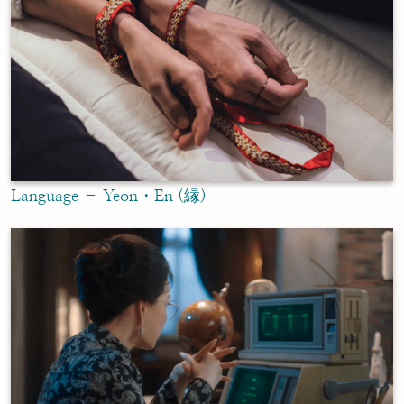
Language – Yeon・En (縁)