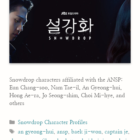
Snowdrop characters affiliated with the ANSP:
Eun Chang-soo, Nam Tae-il, An Gyeong-hui,
Hong Ae-ra, Jo Seong-shim, Choi Mi-hye, and
others
Categories
Snowdrop Character Profiles
Tags
an gyeong-hui
,
ansp
,
baek ji-won
,
captain je
,