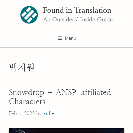
Skip
Found in Translation
to
content
An Outsiders' Inside Guide
Menu
백지원
Snowdrop – ANSP-affiliated
Characters
Feb 1, 2022
by
eulie