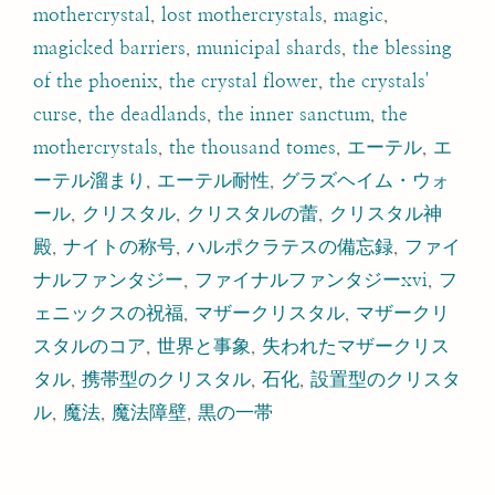
mothercrystal
,
lost mothercrystals
,
magic
,
magicked barriers
,
municipal shards
,
the blessing
of the phoenix
,
the crystal flower
,
the crystals'
curse
,
the deadlands
,
the inner sanctum
,
the
mothercrystals
,
the thousand tomes
,
エーテル
,
エ
ーテル溜まり
,
エーテル耐性
,
グラズヘイム・ウォ
ール
,
クリスタル
,
クリスタルの蕾
,
クリスタル神
殿
,
ナイトの称号
,
ハルポクラテスの備忘録
,
ファイ
ナルファンタジー
,
ファイナルファンタジーxvi
,
フ
ェニックスの祝福
,
マザークリスタル
,
マザークリ
スタルのコア
,
世界と事象
,
失われたマザークリス
タル
,
携帯型のクリスタル
,
石化
,
設置型のクリスタ
ル
,
魔法
,
魔法障壁
,
黒の一帯