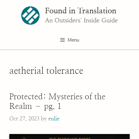
Skip
Found in Translation
to
content
An Outsiders' Inside Guide
Menu
aetherial tolerance
Protected: Mysteries of the
Realm – pg. 1
Oct 27, 2023
by
eulie