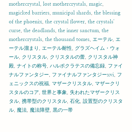
mothercrystal
,
lost mothercrystals
,
magic
,
magicked barriers
,
municipal shards
,
the blessing
of the phoenix
,
the crystal flower
,
the crystals'
curse
,
the deadlands
,
the inner sanctum
,
the
mothercrystals
,
the thousand tomes
,
エーテル
,
エ
ーテル溜まり
,
エーテル耐性
,
グラズヘイム・ウォ
ール
,
クリスタル
,
クリスタルの蕾
,
クリスタル神
殿
,
ナイトの称号
,
ハルポクラテスの備忘録
,
ファイ
ナルファンタジー
,
ファイナルファンタジーxvi
,
フ
ェニックスの祝福
,
マザークリスタル
,
マザークリ
スタルのコア
,
世界と事象
,
失われたマザークリス
タル
,
携帯型のクリスタル
,
石化
,
設置型のクリスタ
ル
,
魔法
,
魔法障壁
,
黒の一帯