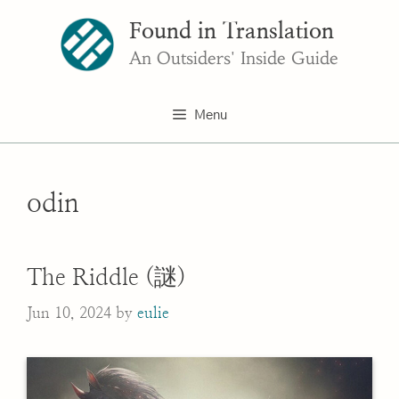
Skip
Found in Translation
to
content
An Outsiders' Inside Guide
Menu
odin
The Riddle (謎)
Jun 10, 2024
by
eulie