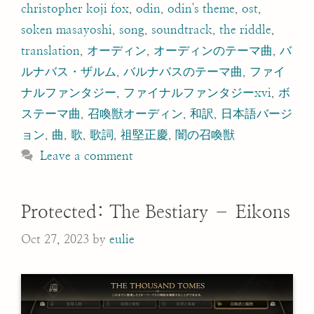
christopher koji fox
,
odin
,
odin's theme
,
ost
,
soken masayoshi
,
song
,
soundtrack
,
the riddle
,
translation
,
オーディン
,
オーディンのテーマ曲
,
バ
ルナバス・ザルム
,
バルナバスのテーマ曲
,
ファイ
ナルファンタジー
,
ファイナルファンタジーxvi
,
ボ
ステーマ曲
,
召喚獣オーディン
,
和訳
,
日本語バージ
ョン
,
曲
,
歌
,
歌詞
,
祖堅正慶
,
闇の召喚獣
Leave a comment
Protected: The Bestiary – Eikons
Oct 27, 2023
by
eulie