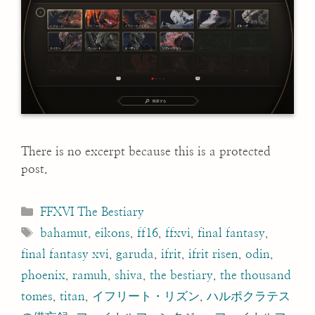
There is no excerpt because this is a protected
post.
Categories
FFXVI The Bestiary
Tags
bahamut
,
eikons
,
ff16
,
ffxvi
,
final fantasy
,
final fantasy xvi
,
garuda
,
ifrit
,
ifrit risen
,
odin
,
phoenix
,
ramuh
,
shiva
,
the bestiary
,
the thousand
tomes
,
titan
,
イフリート・リズン
,
ハルポクラテス