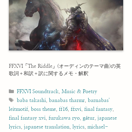
FFXVI「The Riddle」(オーディンのテーマ曲)の英
歌詞＋和訳＋訳に関するメモ・解釈
Categories
FFXVI Soundtrack
,
Music & Poetry
Tags
baba takashi
,
banabas tharmr
,
barnabas'
leitmotif
,
boss theme
,
ff16
,
ffxvi
,
final fantasy
,
final fantasy xvi
,
furukawa ryo
,
gátur
,
japanese
lyrics
,
japanese translation
,
lyrics
,
michael-