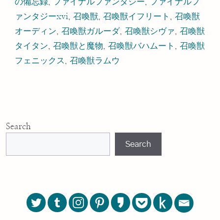
の備忘録
,
ファイナルファンタジー
,
ファイナルフ
ァンタジーxvi
,
召喚獣
,
召喚獣イフリート
,
召喚獣
オーディン
,
召喚獣ガルーダ
,
召喚獣シヴァ
,
召喚獣
タイタン
,
召喚獣と魔物
,
召喚獣バハムート
,
召喚獣
フェニックス
,
召喚獣ラムウ
Search
Search