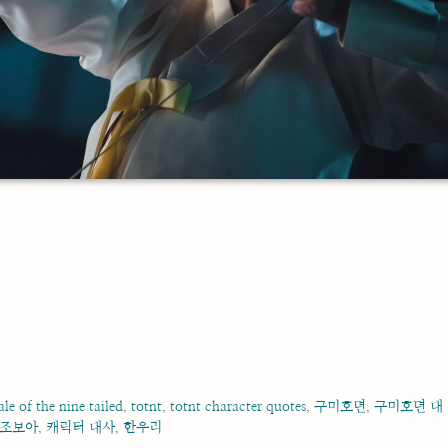
ale of the nine tailed
,
totnt
,
totnt character quotes
,
구미호뎐
,
구미호뎐 대
조보아
,
캐릭터 대사
,
한우리