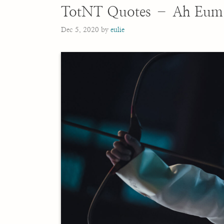
TotNT Quotes – Ah Eum
Dec 5, 2020
by
eulie