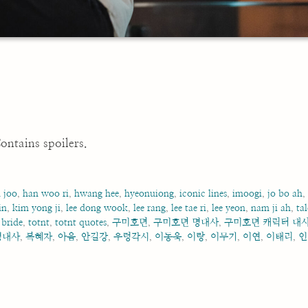
ontains spoilers.
n joo
,
han woo ri
,
hwang hee
,
hyeonuiong
,
iconic lines
,
imoogi
,
jo bo ah
,
in
,
kim yong ji
,
lee dong wook
,
lee rang
,
lee tae ri
,
lee yeon
,
nam ji ah
,
tal
 bride
,
totnt
,
totnt quotes
,
구미호뎐
,
구미호뎐 명대사
,
구미호뎐 캐릭터 대
명대사
,
복혜자
,
아음
,
안길강
,
우렁각시
,
이동욱
,
이랑
,
이무기
,
이연
,
이태리
,
인