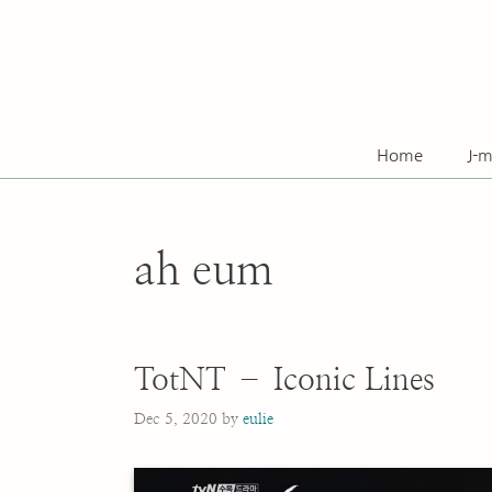
Skip
to
content
Home
J-m
ah eum
TotNT – Iconic Lines
Dec 5, 2020
by
eulie