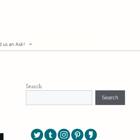
d us an Ask!
Search
Search