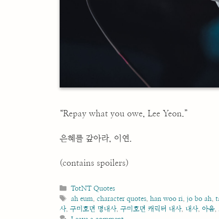
“Repay what you owe, Lee Yeon.”
은혜를 갚아라, 이연.
(contains spoilers)
Categories
TotNT Quotes
Tags
ah eum
,
character quotes
,
han woo ri
,
jo bo ah
,
t
사
,
구미호뎐 명대사
,
구미호뎐 캐릭터 대사
,
대사
,
아음
,