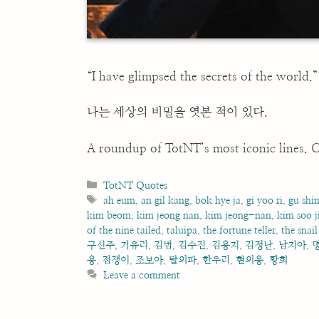
“I have glimpsed the secrets of the world.”
나는 세상의 비밀을 엿본 적이 있다.
A roundup of TotNT’s most iconic lines. C
Categories
TotNT Quotes
Tags
ah eum
,
an gil kang
,
bok hye ja
,
gi yoo ri
,
gu shi
kim beom
,
kim jeong nan
,
kim jeong-nan
,
kim soo j
of the nine tailed
,
taluipa
,
the fortune teller
,
the snail
구신주
,
기유리
,
김범
,
김수진
,
김용지
,
김정난
,
남지아
,
용
,
점쟁이
,
조보아
,
탈의파
,
한우리
,
현의옹
,
황희
Leave a comment