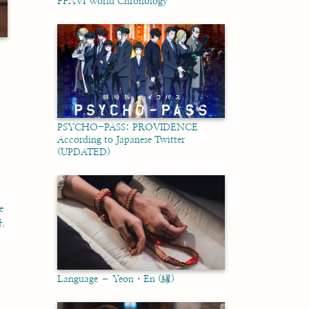
FFXVI World Chronology
PSYCHO-PASS: PROVIDENCE
According to Japanese Twitter
(UPDATED)
e
사
,
Language – Yeon・En (縁)