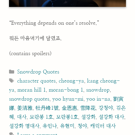
“Everything depends on one’s resolve.”
뭐든 마음먹기에 달렸죠.
(contains spoilers)
Categories
Snowdrop Quotes
Tags
character quotes
,
cheong-ya
,
kang cheong-
ya
,
moran hill 1
,
moran-bong 1
,
snowdrop
,
snowdrop quotes
,
yoo hyun-mi
,
yoo in-na
,
劉寅
娜
,
姜清雅
,
牡丹峰1號
,
金恩惠
,
雪降花
,
강청야
,
김은
혜
,
대사
,
모란봉 1호
,
모란봉1호
,
설강화
,
설강화 대사
,
설강화 명대사
,
유인나
,
유현미
,
청야
,
캐릭터 대사