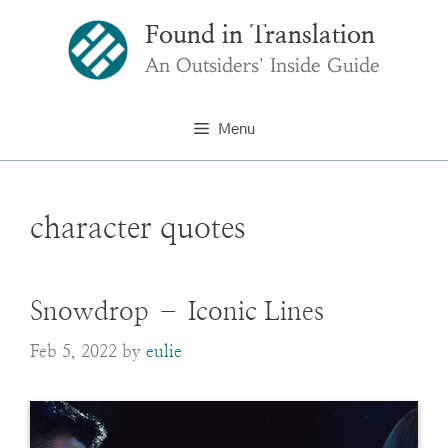
Skip
Found in Translation
to
content
An Outsiders' Inside Guide
Menu
character quotes
Snowdrop – Iconic Lines
Feb 5, 2022
by
eulie