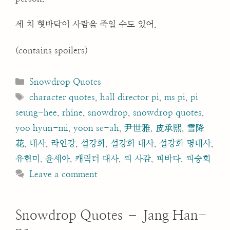
세 치 혓바닥이 사람을 죽일 수도 있어.
(contains spoilers)
Categories
Snowdrop Quotes
Tags
character quotes
,
hall director pi
,
ms pi
,
pi
seung-hee
,
rhine
,
snowdrop
,
snowdrop quotes
,
yoo hyun-mi
,
yoon se-ah
,
尹世雅
,
皮承熙
,
雪降
花
,
대사
,
라인강
,
설강화
,
설강화 대사
,
설강화 명대사
,
유현미
,
윤세아
,
캐릭터 대사
,
피 사감
,
피바다
,
피승희
Leave a comment
Snowdrop Quotes – Jang Han-