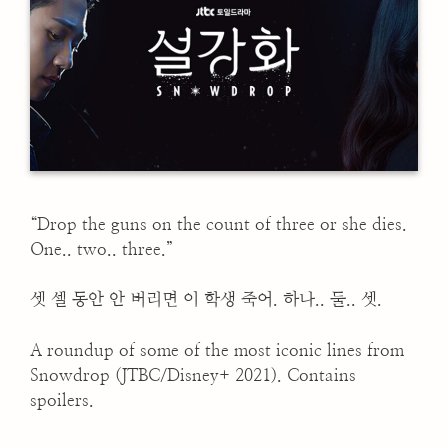
“Drop the guns on the count of three or she dies.
One.. two.. three.”
셋 셀 동안 안 버리면 이 학생 죽어. 하나.. 둘.. 셋.
A roundup of some of the most iconic lines from
Snowdrop (JTBC/Disney+ 2021). Contains
spoilers.