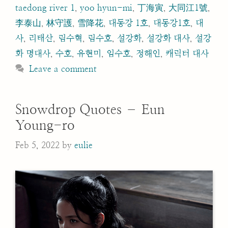
taedong river 1
,
yoo hyun-mi
,
丁海寅
,
大同江1號
,
李泰山
,
林守護
,
雪降花
,
대동강 1호
,
대동강1호
,
대
사
,
리태산
,
림수혁
,
림수호
,
설강화
,
설강화 대사
,
설강
화 명대사
,
수호
,
유현미
,
임수호
,
정해인
,
캐릭터 대사
Leave a comment
Snowdrop Quotes – Eun
Young-ro
Feb 5, 2022
by
eulie