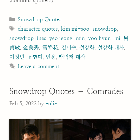
(contains spoilers)
Categories
Snowdrop Quotes
Tags
character quotes
,
kim mi-soo
,
snowdrop
,
snowdrop lines
,
yeo jeong-min
,
yoo hyun-mi
,
呂
貞敏
,
金美秀
,
雪降花
,
김미수
,
설강화
,
설강화 대사
,
여정민
,
유현미
,
인용
,
캐릭터 대사
Leave a comment
Snowdrop Quotes – Comrades
Feb 5, 2022
by
eulie