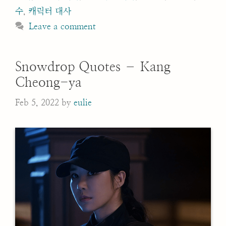
수
,
캐릭터 대사
Leave a comment
Snowdrop Quotes – Kang
Cheong-ya
Feb 5, 2022
by
eulie