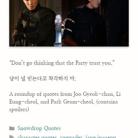
“Don’t go thinking that the Party trust you.”
당이 널 믿는다고 착각하지 마.
A roundup of quotes from Joo Gyeok-chan, Li
Eung-cheol, and Park Geum-cheol. (contains
spoilers)
Categories
Snowdrop Quotes
Tags
character quotes
,
comrades
,
jang in-seop
,