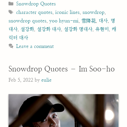
Categories
Snowdrop Quotes
Tags
character quotes
,
iconic lines
,
snowdrop
,
snowdrop quotes
,
yoo hyun-mi
,
雪降花
,
대사
,
명
대사
,
설강화
,
설강화 대사
,
설강화 명대사
,
유현미
,
캐
릭터 대사
Leave a comment
Snowdrop Quotes – Im Soo-ho
Feb 5, 2022
by
eulie