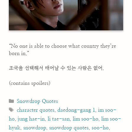
“No one is able to choose what country they’re
born in.”
조국을 선택해서 태어날 수 있는 사람은 없어.
(contains spoilers)
Categories
Snowdrop Quotes
Tags
character quotes
,
daedong-gang 1
,
im soo-
ho
,
jung hae-in
,
li tae-san
,
lim soo-ho
,
lim soo-
hyuk
,
snowdrop
,
snowdrop quotes
,
soo-ho
,