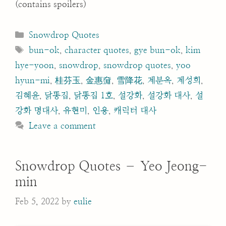
(contains spoilers)
Categories
Snowdrop Quotes
Tags
bun-ok
,
character quotes
,
gye bun-ok
,
kim
hye-yoon
,
snowdrop
,
snowdrop quotes
,
yoo
hyun-mi
,
桂芬玉
,
金惠奫
,
雪降花
,
계분옥
,
계성희
,
김혜윤
,
닭똥집
,
닭똥집 1호
,
설강화
,
설강화 대사
,
설
강화 명대사
,
유현미
,
인용
,
캐릭터 대사
Leave a comment
Snowdrop Quotes – Yeo Jeong-
min
Feb 5, 2022
by
eulie