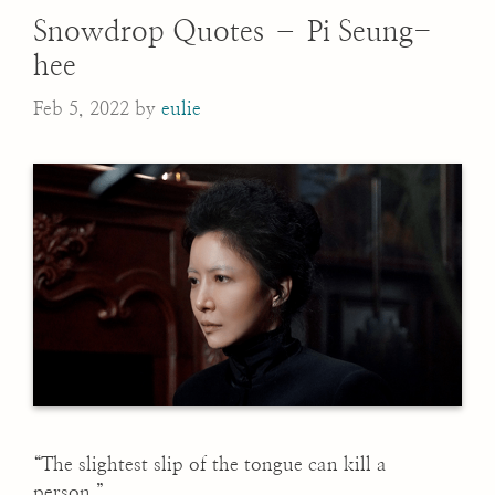
Snowdrop Quotes – Pi Seung-
hee
Feb 5, 2022
by
eulie
“The slightest slip of the tongue can kill a
person.”