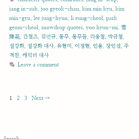
jang in-sub
,
joo gyeok-chan
,
kim min kyu
,
kim
min-gyu
,
lee jung-hyun
,
li eung-cheol
,
park
geum-cheol
,
snowdrop quotes
,
yoo hyun-mi
,
雪
降花
,
간첩즈
,
김민규
,
동무
,
동무들
,
리응철
,
박금철
,
설강화
,
설강화 대사
,
유현미
,
이정현
,
인용
,
장인섭
,
주
격찬
,
캐릭터 대사
Leave a comment
Post
Page
Page
Page
1
2
3
Next
→
navigation
Search