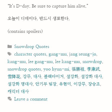
“It’s D-day. Be sure to capture him alive.”
오늘이 디데이다. 반드시 생포한다.
(contains spoilers)
Categories
Snowdrop Quotes
Tags
character quotes
,
gang-mu
,
jang seung-jo
,
kang-mu
,
lee gang-mu
,
lee kang-mu
,
snowdrop
,
snowdrop quotes
,
yoo hyun-mi
,
張勝祖
,
李康武
,
雪降花
,
강무
,
대사
,
블랙타이거
,
설강화
,
설강화 대사
,
설강화 명대사
,
안기부 팀장
,
유현미
,
이강무
,
장승조
,
캐릭터 대사
Leave a comment