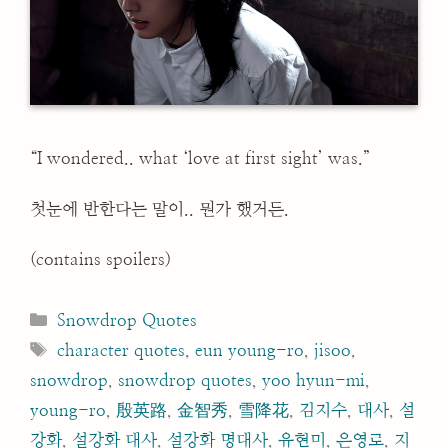
“I wondered.. what ‘love at first sight’ was.”
첫눈에 반한다는 말이.. 뭔가 했거든.
(contains spoilers)
Categories
Snowdrop Quotes
Tags
character quotes
,
eun young-ro
,
jisoo
,
snowdrop
,
snowdrop quotes
,
yoo hyun-mi
,
young-ro
,
殷英路
,
金智秀
,
雪降花
,
김지수
,
대사
,
설
강화
,
설강화 대사
,
설강화 명대사
,
유현미
,
은영로
,
지