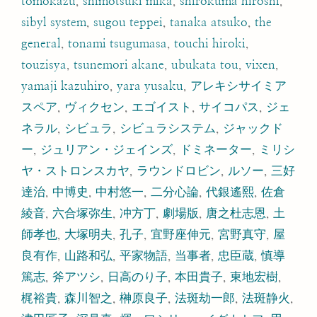
tomokazu
,
shimotsuki mika
,
shirokuma hiroshi
,
sibyl system
,
sugou teppei
,
tanaka atsuko
,
the
general
,
tonami tsugumasa
,
touchi hiroki
,
touzisya
,
tsunemori akane
,
ubukata tou
,
vixen
,
yamaji kazuhiro
,
yara yusaku
,
アレキシサイミア
スペア
,
ヴィクセン
,
エゴイスト
,
サイコパス
,
ジェ
ネラル
,
シビュラ
,
シビュラシステム
,
ジャックド
ー
,
ジュリアン・ジェインズ
,
ドミネーター
,
ミリシ
ヤ・ストロンスカヤ
,
ラウンドロビン
,
ルソー
,
三好
達治
,
中博史
,
中村悠一
,
二分心論
,
代銀遙熙
,
佐倉
綾音
,
六合塚弥生
,
冲方丁
,
劇場版
,
唐之杜志恩
,
土
師孝也
,
大塚明夫
,
孔子
,
宜野座伸元
,
宮野真守
,
屋
良有作
,
山路和弘
,
平家物語
,
当事者
,
忠臣蔵
,
慎導
篤志
,
斧アツシ
,
日高のり子
,
本田貴子
,
東地宏樹
,
梶裕貴
,
森川智之
,
榊原良子
,
法斑劫一郎
,
法斑静火
,