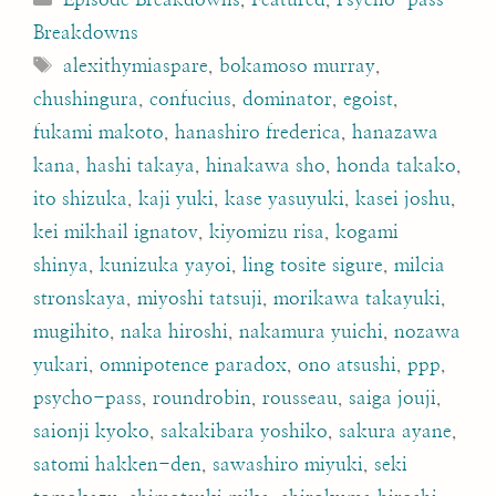
Breakdowns
Tags
alexithymiaspare
,
bokamoso murray
,
chushingura
,
confucius
,
dominator
,
egoist
,
fukami makoto
,
hanashiro frederica
,
hanazawa
kana
,
hashi takaya
,
hinakawa sho
,
honda takako
,
ito shizuka
,
kaji yuki
,
kase yasuyuki
,
kasei joshu
,
kei mikhail ignatov
,
kiyomizu risa
,
kogami
shinya
,
kunizuka yayoi
,
ling tosite sigure
,
milcia
stronskaya
,
miyoshi tatsuji
,
morikawa takayuki
,
mugihito
,
naka hiroshi
,
nakamura yuichi
,
nozawa
yukari
,
omnipotence paradox
,
ono atsushi
,
ppp
,
psycho-pass
,
roundrobin
,
rousseau
,
saiga jouji
,
saionji kyoko
,
sakakibara yoshiko
,
sakura ayane
,
satomi hakken-den
,
sawashiro miyuki
,
seki