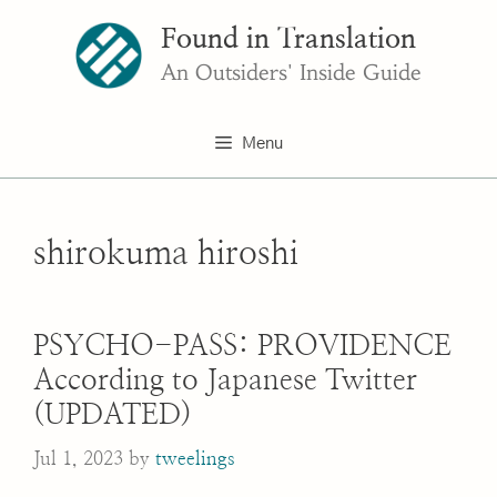
Skip
Found in Translation
to
content
An Outsiders' Inside Guide
Menu
shirokuma hiroshi
PSYCHO-PASS: PROVIDENCE
According to Japanese Twitter
(UPDATED)
Jul 1, 2023
by
tweelings