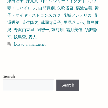
津田匠子
,
深見真
,
煇・ワシリー・イグナトフ
,
甲
斐・ミハイロフ
,
白熊寛嗣
,
矢吹省吾
,
砺波告善
,
舞
子・マイヤ・ストロンスカヤ
,
花城フレデリカ
,
花
澤香菜
,
菅生隆之
,
裁園寺莢子
,
里見八犬伝
,
野島健
児
,
野沢由香里
,
関智一
,
雛河翔
,
霜月美佳
,
須郷徹
平
,
飯島肇
,
麦人
Leave a comment
Search
Search