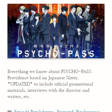
Everything we know about PSYCHO-PASS:
Providence based on Japanese Xitter.
*UPDATED* to include official promotional
materials, interviews with the director and
writers, etc.
Categories
Episode Breakdowns
,
Featured
,
Psycho-pass