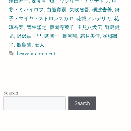
津田匠子
,
深見真
,
煇・ワシリー・イグナトフ
,
甲
斐・ミハイロフ
,
白熊寛嗣
,
矢吹省吾
,
砺波告善
,
舞
子・マイヤ・ストロンスカヤ
,
花城フレデリカ
,
花
澤香菜
,
菅生隆之
,
裁園寺莢子
,
里見八犬伝
,
野島健
児
,
野沢由香里
,
関智一
,
雛河翔
,
霜月美佳
,
須郷徹
平
,
飯島肇
,
麦人
Leave a comment
Search
Search