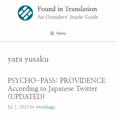
Skip
Found in Translation
to
content
An Outsiders' Inside Guide
Menu
yara yusaku
PSYCHO-PASS: PROVIDENCE
According to Japanese Twitter
(UPDATED)
Jul 1, 2023
by
tweelings