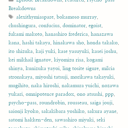
Breakdowns
Tags
alexithymiaspare
,
bokamoso murray
,
chushingura
,
confucius
,
dominator
,
egoist
,
fukami makoto
,
hanashiro frederica
,
hanazawa
kana
,
hashi takaya
,
hinakawa sho
,
honda takako
,
ito shizuka
,
kaji yuki
,
kase yasuyuki
,
kasei joshu
,
kei mikhail ignatov
,
kiyomizu risa
,
kogami
shinya
,
kunizuka yayoi
,
ling tosite sigure
,
milcia
stronskaya
,
miyoshi tatsuji
,
morikawa takayuki
,
mugihito
,
naka hiroshi
,
nakamura yuichi
,
nozawa
yukari
,
omnipotence paradox
,
ono atsushi
,
ppp
,
psycho-pass
,
roundrobin
,
rousseau
,
saiga jouji
,
saionji kyoko
,
sakakibara yoshiko
,
sakura ayane
,
satomi hakken-den
,
sawashiro miyuki
,
seki