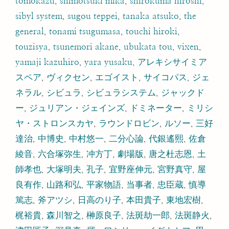
tomokazu
,
shimotsuki mika
,
shirokuma hiroshi
,
sibyl system
,
sugou teppei
,
tanaka atsuko
,
the
general
,
tonami tsugumasa
,
touchi hiroki
,
touzisya
,
tsunemori akane
,
ubukata tou
,
vixen
,
yamaji kazuhiro
,
yara yusaku
,
アレキシサイミア
スペア
,
ヴィクセン
,
エゴイスト
,
サイコパス
,
ジェ
ネラル
,
シビュラ
,
シビュラシステム
,
ジャックド
ー
,
ジュリアン・ジェインズ
,
ドミネーター
,
ミリシ
ヤ・ストロンスカヤ
,
ラウンドロビン
,
ルソー
,
三好
達治
,
中博史
,
中村悠一
,
二分心論
,
代銀遙熙
,
佐倉
綾音
,
六合塚弥生
,
冲方丁
,
劇場版
,
唐之杜志恩
,
土
師孝也
,
大塚明夫
,
孔子
,
宜野座伸元
,
宮野真守
,
屋
良有作
,
山路和弘
,
平家物語
,
当事者
,
忠臣蔵
,
慎導
篤志
,
斧アツシ
,
日高のり子
,
本田貴子
,
東地宏樹
,
梶裕貴
,
森川智之
,
榊原良子
,
法斑劫一郎
,
法斑静火
,