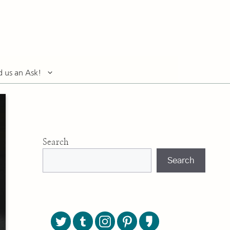
d us an Ask!
Search
Search