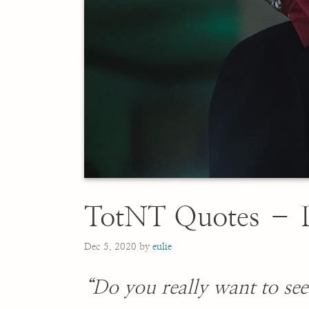
TotNT Quotes – 
Dec 5, 2020
by
eulie
“Do you really want to see 