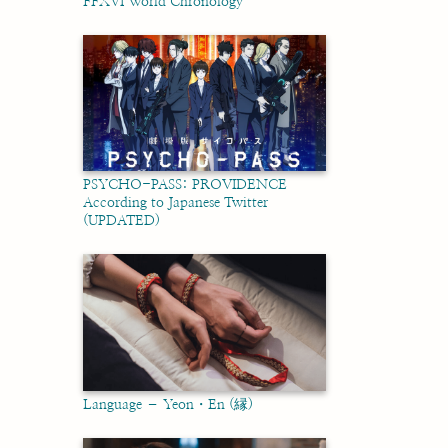
FFXVI World Chronology
PSYCHO-PASS: PROVIDENCE
According to Japanese Twitter
(UPDATED)
Language – Yeon・En (縁)