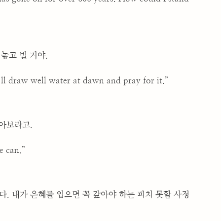
떠놓고 빌 거야.
’ll draw well water at dawn and pray for it.”
잡아보라고.
e can.”
. 내가 은혜를 입으면 꼭 갚아야 하는 피치 못할 사정