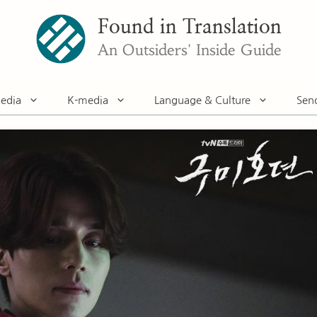
Found in Translation
An Outsiders' Inside Guide
edia
K-media
Language & Culture
Sen