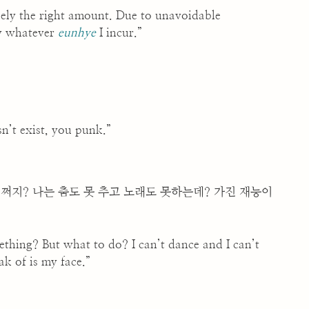
sely the right amount. Due to unavoidable
ay whatever
eunhye
I incur.”
n’t exist, you punk.”
어쩌지? 나는 춤도 못 추고 노래도 못하는데? 가진 재능이
thing? But what to do? I can’t dance and I can’t
ak of is my face.”