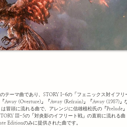
アのテーマ曲であり、STORY I-6の「フェニックス対イフリ
Overture)』『Away (Refrain)』『Away (1987)』
re)』は冒頭に流れる曲で、アレンジに信雄植松氏の『Prelude
』はSTORY III-5の「対炎影のイフリート戦」の直前に流れる曲
timate Editionのみに提供された曲です。