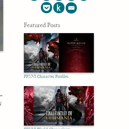
Featured Posts
FFXVI Character Profiles
ー
な
』