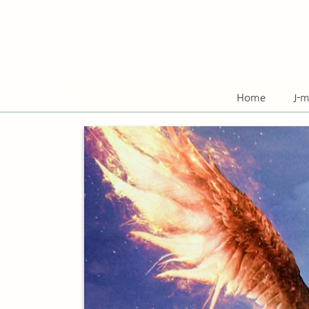
Skip
to
content
Home
J-m