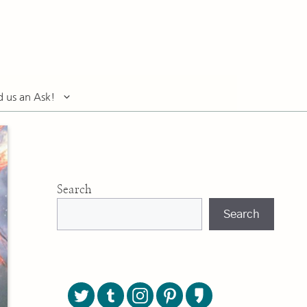
d us an Ask!
Search
Search