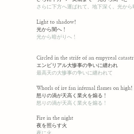
さらに下方へ運ばれて、地下深く、光から
Light to shadow!
光から闇へ！
光から暗がりへ！
Circled in the strife of an empyreal catast
エンピリアル大惨事の争いに纏われ
最高天の大惨事の争いに纏われて
Whorls of ire fan infernal flames on high!
怒りの渦が天高く業火を煽る！
怒りの渦が天高く業火を煽る！
Fire in the night
夜を照らす火
夜に火