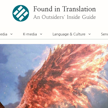
Found in Translation
An Outsiders' Inside Guide
edia
K-media
Language & Culture
Sen