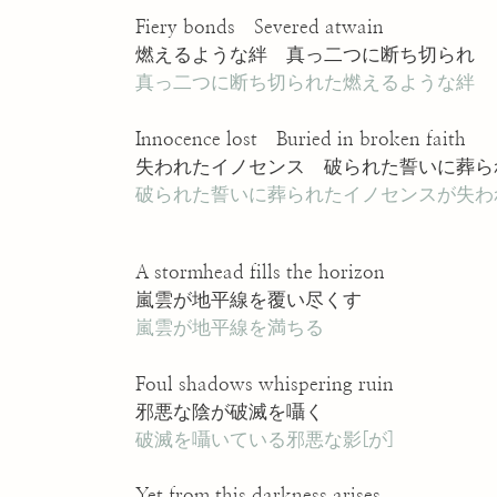
Fiery bonds Severed atwain
燃えるような絆 真っ二つに断ち切られ
真っ二つに断ち切られた燃えるような絆
Innocence lost Buried in broken faith
失われたイノセンス 破られた誓いに葬ら
破られた誓いに葬られたイノセンスが失わ
A stormhead fills the horizon
嵐雲が地平線を覆い尽くす
嵐雲が地平線を満ちる
Foul shadows whispering ruin
邪悪な陰が破滅を囁く
破滅を囁いている邪悪な影[が]
Yet from this darkness arises