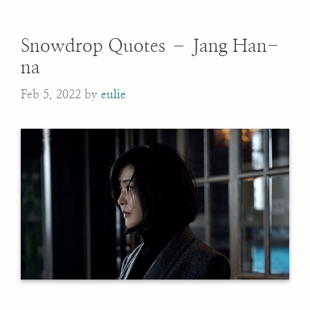
Snowdrop Quotes – Jang Han-
na
Feb 5, 2022
by
eulie