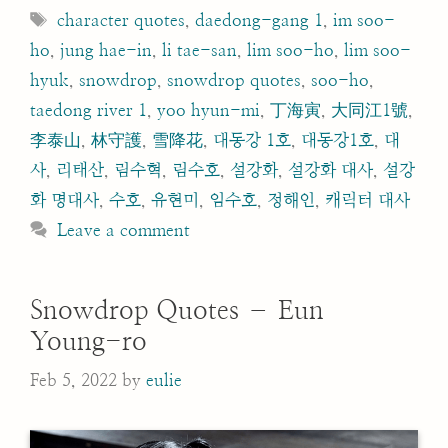
Tags
character quotes
,
daedong-gang 1
,
im soo-
ho
,
jung hae-in
,
li tae-san
,
lim soo-ho
,
lim soo-
hyuk
,
snowdrop
,
snowdrop quotes
,
soo-ho
,
taedong river 1
,
yoo hyun-mi
,
丁海寅
,
大同江1號
,
李泰山
,
林守護
,
雪降花
,
대동강 1호
,
대동강1호
,
대
사
,
리태산
,
림수혁
,
림수호
,
설강화
,
설강화 대사
,
설강
화 명대사
,
수호
,
유현미
,
임수호
,
정해인
,
캐릭터 대사
Leave a comment
Snowdrop Quotes – Eun
Young-ro
Feb 5, 2022
by
eulie