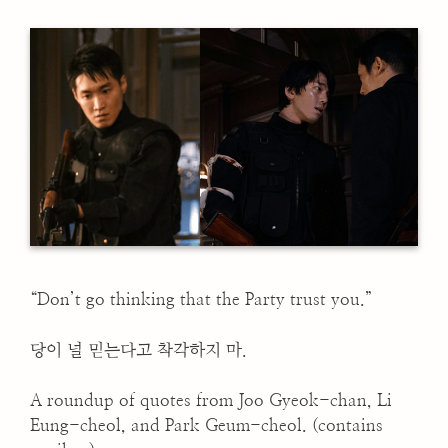
“Don’t go thinking that the Party trust you.”
당이 널 믿는다고 착각하지 마.
A roundup of quotes from Joo Gyeok-chan, Li
Eung-cheol, and Park Geum-cheol. (contains