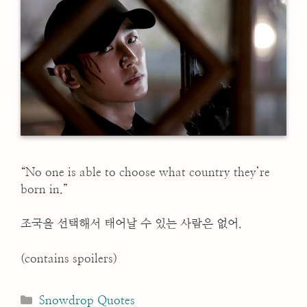
“No one is able to choose what country they’re
born in.”
조국을 선택해서 태어날 수 있는 사람은 없어.
(contains spoilers)
Categories
Snowdrop Quotes