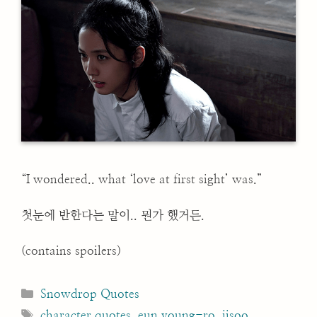
“I wondered.. what ‘love at first sight’ was.”
첫눈에 반한다는 말이.. 뭔가 했거든.
(contains spoilers)
Categories
Snowdrop Quotes
Tags
character quotes
,
eun young-ro
,
jisoo
,