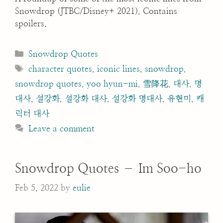
Snowdrop (JTBC/Disney+ 2021). Contains
spoilers.
Categories
Snowdrop Quotes
Tags
character quotes
,
iconic lines
,
snowdrop
,
snowdrop quotes
,
yoo hyun-mi
,
雪降花
,
대사
,
명
대사
,
설강화
,
설강화 대사
,
설강화 명대사
,
유현미
,
캐
릭터 대사
Leave a comment
Snowdrop Quotes – Im Soo-ho
Feb 5, 2022
by
eulie