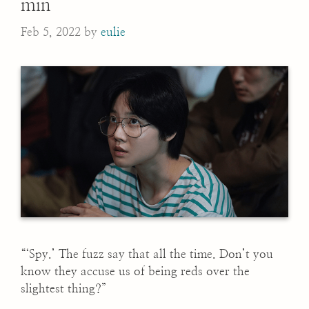
min
Feb 5, 2022
by
eulie
“‘Spy.’ The fuzz say that all the time. Don’t you
know they accuse us of being reds over the
slightest thing?”