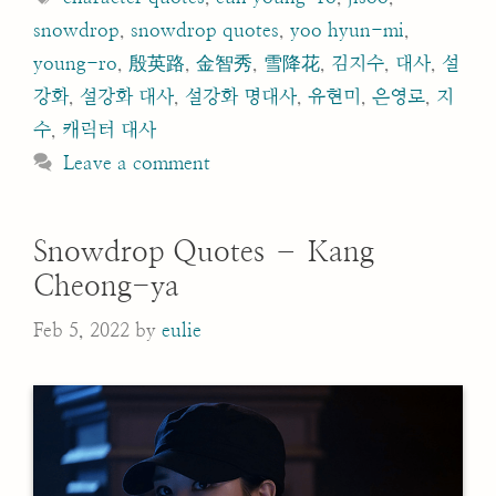
snowdrop
,
snowdrop quotes
,
yoo hyun-mi
,
young-ro
,
殷英路
,
金智秀
,
雪降花
,
김지수
,
대사
,
설
강화
,
설강화 대사
,
설강화 명대사
,
유현미
,
은영로
,
지
수
,
캐릭터 대사
Leave a comment
Snowdrop Quotes – Kang
Cheong-ya
Feb 5, 2022
by
eulie