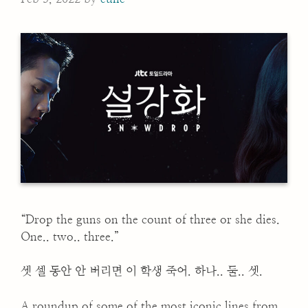
“Drop the guns on the count of three or she dies.
One.. two.. three.”
셋 셀 동안 안 버리면 이 학생 죽어. 하나.. 둘.. 셋.
A roundup of some of the most iconic lines from