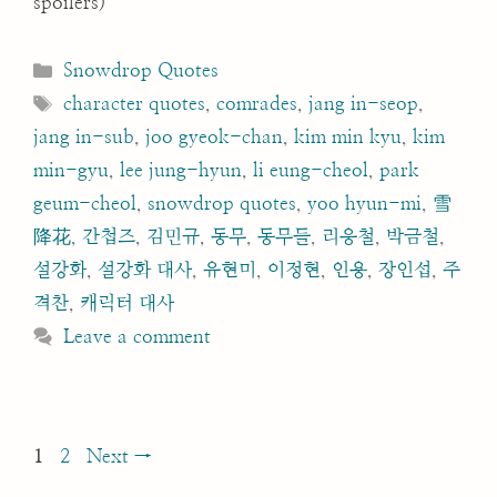
spoilers)
Categories
Snowdrop Quotes
Tags
character quotes
,
comrades
,
jang in-seop
,
jang in-sub
,
joo gyeok-chan
,
kim min kyu
,
kim
min-gyu
,
lee jung-hyun
,
li eung-cheol
,
park
geum-cheol
,
snowdrop quotes
,
yoo hyun-mi
,
雪
降花
,
간첩즈
,
김민규
,
동무
,
동무들
,
리응철
,
박금철
,
설강화
,
설강화 대사
,
유현미
,
이정현
,
인용
,
장인섭
,
주
격찬
,
캐릭터 대사
Leave a comment
Post
Page
Page
1
2
Next
→
navigation