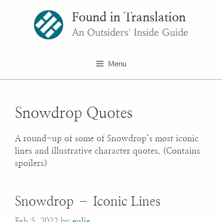
Skip
Found in Translation
to
content
An Outsiders' Inside Guide
Menu
Snowdrop Quotes
A round-up of some of Snowdrop’s most iconic
lines and illustrative character quotes. (Contains
spoilers)
Snowdrop – Iconic Lines
Feb 5, 2022
by
eulie