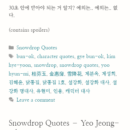
30초 안에 받아야 되는 거 알지? 예외는.. 예외는.. 없
다.
(contains spoilers)
Categories
Snowdrop Quotes
Tags
bun-ok
,
character quotes
,
gye bun-ok
,
kim
hye-yoon
,
snowdrop
,
snowdrop quotes
,
yoo
hyun-mi
,
桂芬玉
,
金惠奫
,
雪降花
,
계분옥
,
계성희
,
김혜윤
,
닭똥집
,
닭똥집 1호
,
설강화
,
설강화 대사
,
설
강화 명대사
,
유현미
,
인용
,
캐릭터 대사
Leave a comment
Snowdrop Quotes – Yeo Jeong-