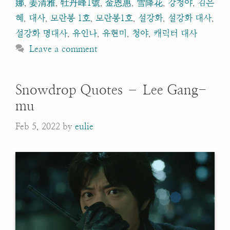
娜
,
姜清雅
,
牡丹峰1號
,
金恩惠
,
雪降花
,
강청야
,
김은
혜
,
대사
,
모란봉 1호
,
모란봉1호
,
설강화
,
설강화 대사
,
설강화 명대사
,
유인나
,
유현미
,
청야
,
캐릭터 대사
Leave a comment
Snowdrop Quotes – Lee Gang-
mu
Feb 5, 2022
by
eulie