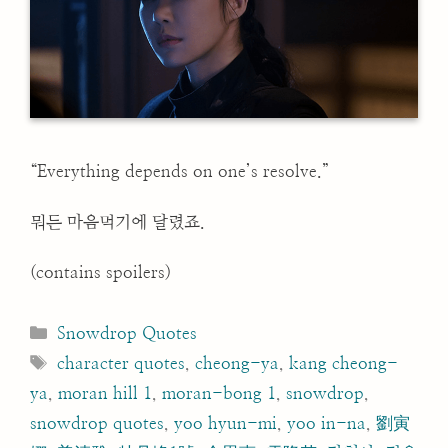
“Everything depends on one’s resolve.”
뭐든 마음먹기에 달렸죠.
(contains spoilers)
Categories
Snowdrop Quotes
Tags
character quotes
,
cheong-ya
,
kang cheong-
ya
,
moran hill 1
,
moran-bong 1
,
snowdrop
,
snowdrop quotes
,
yoo hyun-mi
,
yoo in-na
,
劉寅